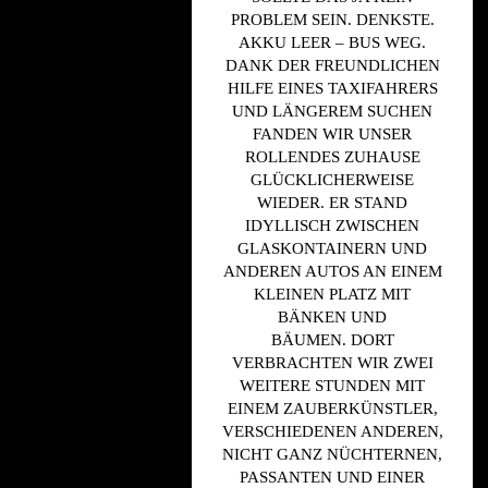
ROBLEM SEIN. DENKSTE. A
KKU LEER – BUS WEG. D
ANK DER FREUNDLICHEN H
ILFE EINES TAXIFAHRERS U
ND LÄNGEREM SUCHEN F
ANDEN WIR UNSER R
OLLENDES ZUHAUSE G
LÜCKLICHERWEISE W
IEDER. ER STAND I
DYLLISCH ZWISCHEN G
LASKONTAINERN UND A
NDEREN AUTOS AN EINEM K
LEINEN PLATZ MIT B
ÄNKEN UND B
ÄUMEN. DORT V
ERBRACHTEN WIR ZWEI W
EITERE STUNDEN MIT E
INEM ZAUBERKÜNSTLER, V
ERSCHIEDENEN ANDEREN, N
ICHT GANZ NÜCHTERNEN, P
ASSANTEN UND EINER F