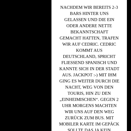
NACHDEM WIR BEREITS 2-3
BARS HINTER UNS
GELASSEN UND DIE EIN
ODER ANDERE NETTE
BEKANNTSCHAFT
GEMACHT HATTEN, TRAFEN
WIR AUF CEDRIC. CEDRIC
KOMMT AUS
DEUTSCHLAND, SPRICHT
FLIESSEND SPANISCH UND K
ANNTE SICH IN DER STADT A
US. JACKPOT :-) MIT IHM G
ING ES WEITER DURCH DIE N
ACHT, WEG VON DEN T
OURIS, HIN ZU DEN „
EINHEIMISCHEN“. GEGEN 2 U
HR MORGENS MACHTEN W
IR UNS AUF DEN WEG Z
URÜCK ZUM BUS. MIT M
OBILER KARTE IM GEPÄCK S
OLLTE DAS JA KEIN P