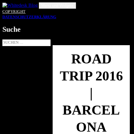
Zum
Menü und Widgets
Inhalt
COPYRIGHT
springen
DATENSCHUTZERKLÄRUNG
Suche
Suche
nach:
ROAD
TRIP 2016
|
BARCEL
ONA