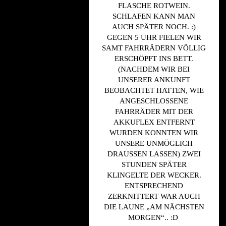
LASCHE ROTWEIN. S
CHLAFEN KANN MAN A
UCH SPÄTER NOCH. :) G
EGEN 5 UHR FIELEN WIR S
AMT FAHRRÄDERN VÖLLIG E
RSCHÖPFT INS BETT. (
NACHDEM WIR BEI U
NSERER ANKUNFT B
EOBACHTET HATTEN, WIE A
NGESCHLOSSENE F
AHRRÄDER MIT DER A
KKUFLEX ENTFERNT W
URDEN KONNTEN WIR U
NSERE UNMÖGLICH D
RAUSSEN LASSEN) ZWEI ST
UNDEN SPÄTER KL
INGELTE DER WECKER. EN
TSPRECHEND ZE
RKNITTERT WAR AUCH DI
E LAUNE „AM NÄCHSTEN MO
RGEN“.. :D