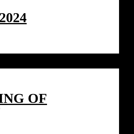
2024
NG OF
6