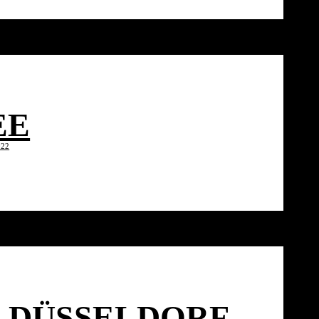
EE
022
E
 DÜSSELDORF