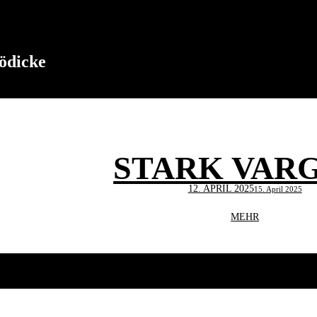
ödicke
STARK VARG
Veröffentlicht
12. APRIL 2025
15. April 2025
am
STARK
MEHR
VARG
EX