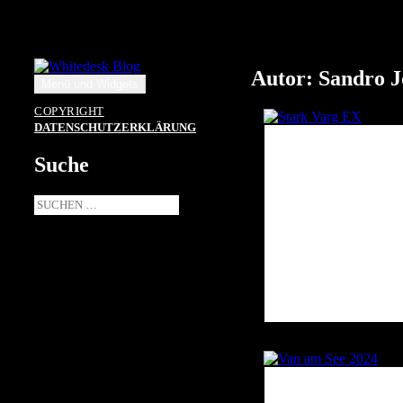
Zum
Inhalt
springen
Autor:
Sandro J
Menü und Widgets
COPYRIGHT
DATENSCHUTZERKLÄRUNG
Suche
Suche
nach: