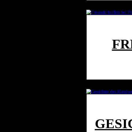
FR
GESI