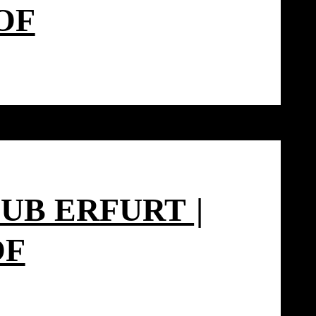
OF
S
LUB ERFURT
|
OF