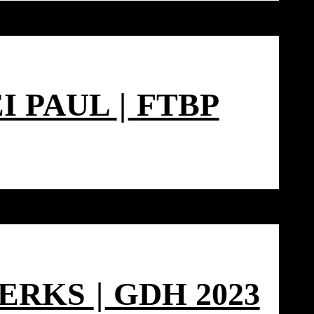
I PAUL
|
FTBP
WERKS
|
GDH 2023