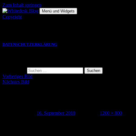
Zum Inhalt springen
Menü und Widgets
Copyright
Die hier gezeigten Bilder, Grafiken und Videos sind Eigentum des
jeweiligen Autors und eine VERWENDUNG bedarf einer
SCHRIFTLICHEN GENEHMIGUNG.
DATENSCHUTZERKLÄRUNG
Suche
Suche nach:
Vorheriges Bild
Nächstes Bild
RT16_saragossa_0005
Veröffentlicht am
16. September 2018
Volle Größe
1200 × 800
Schreibe einen Kommentar