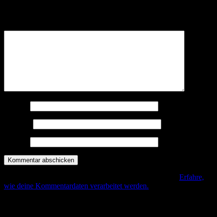
Deine E-Mail-Adresse wird nicht veröffentlicht.
Erforderliche
Felder sind mit
*
markiert
Kommentar
*
Name
*
E-Mail
*
Website
Diese Seite verwendet Akismet, um Spam zu reduzieren.
Erfahre,
wie deine Kommentardaten verarbeitet werden.
.
Beitrags-Navigation