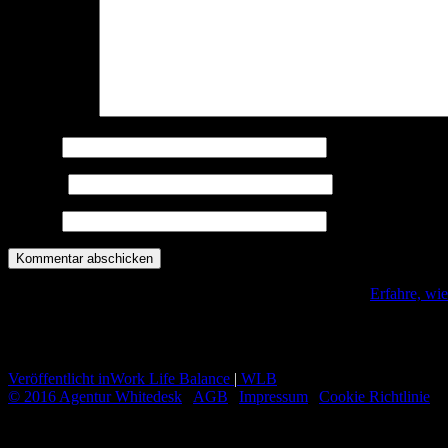
Kommentar
*
Name
*
E-Mail
*
Website
Diese Seite verwendet Akismet, um Spam zu reduzieren.
Erfahre, wi
Beitrags-Navigation
Veröffentlicht in
Work Life Balance
|
WLB
© 2016 Agentur Whitedesk
|
AGB
|
Impressum
|
Cookie Richtlinie