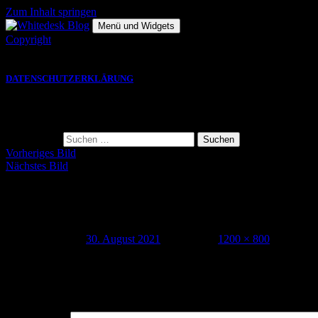
Zum Inhalt springen
Menü und Widgets
Copyright
Die hier gezeigten Bilder, Grafiken und Videos sind Eigentu
DATENSCHUTZERKLÄRUNG
Suche
Suche nach:
Vorheriges Bild
Nächstes Bild
whitedesk_vanlife_MJJ21_008
Veröffentlicht am
30. August 2021
Volle Größe
1200 × 800
Schreibe einen Kommentar
Deine E-Mail-Adresse wird nicht veröffentlicht.
Erforderliche Felder 