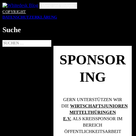
Zum
Menü und Widgets
Inhalt
COPYRIGHT
springen
DATENSCHUTZERKLÄRUNG
Suche
Suche
nach:
SPONSOR
ING
GERN UNTERSTÜTZEN WIR
DIE
WIRTSCHAFTSJUNIOREN
MITTELTHÜRINGEN
E.V.
ALS KREISSPONSOR IM
BEREICH
ÖFFENTLICHKEITSARBEIT