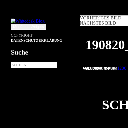
Zum
Inhalt
springen
VORHERIGES BILD
NÄCHSTES BILD
Menü und Widgets
COPYRIGHT
19082
DATENSCHUTZERKLÄRUNG
Suche
Suche
Veröffentlicht
Volle
1200 
27. OKTOBER 2019
nach:
am
Größ
SCH