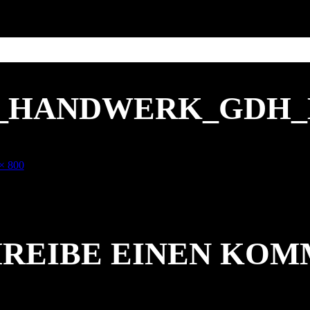
0_HANDWERK_GDH_
× 800
e
REIBE EINEN KO