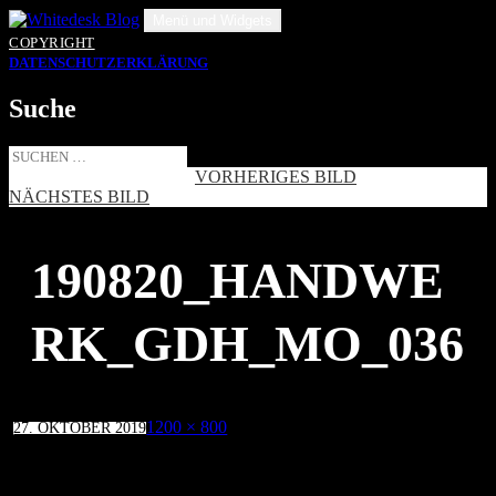
Zum
Menü und Widgets
Inhalt
COPYRIGHT
springen
DATENSCHUTZERKLÄRUNG
Suche
Suche
nach:
VORHERIGES BILD
NÄCHSTES BILD
190820_HANDWE
RK_GDH_MO_036
Veröffentlicht
Volle
1200 × 800
27. OKTOBER 2019
am
Größe