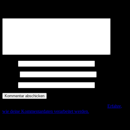
Deine E-Mail-Adresse wird nicht veröffentlicht.
Erforderliche
Felder sind mit
*
markiert
Kommentar
*
Name
*
E-Mail
*
Website
Diese Seite verwendet Akismet, um Spam zu reduzieren.
Erfahre,
wie deine Kommentardaten verarbeitet werden.
.
Beitrags-Navigation