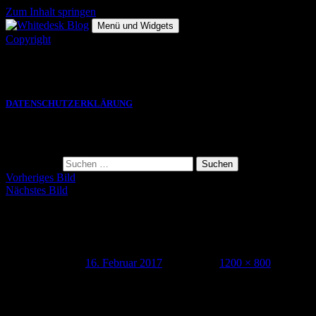
Zum Inhalt springen
Menü und Widgets
Copyright
Die hier gezeigten Bilder, Grafiken und Videos sind Eigentum des
jeweiligen Autors und eine VERWENDUNG bedarf einer
SCHRIFTLICHEN GENEHMIGUNG.
DATENSCHUTZERKLÄRUNG
Suche
Suche nach:
Vorheriges Bild
Nächstes Bild
141020_fuerteventura_whitedesk_104
Veröffentlicht am
16. Februar 2017
Volle Größe
1200 × 800
Schreibe einen Kommentar