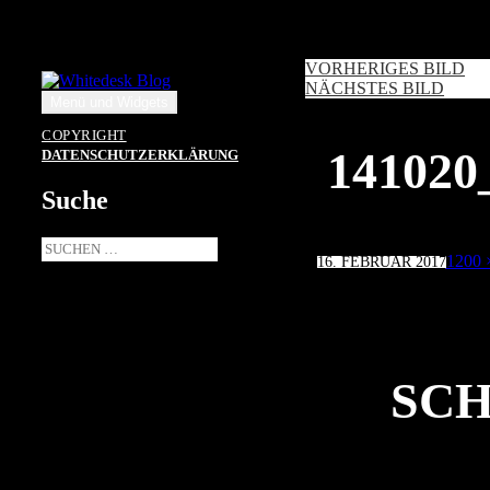
Zum
Inhalt
springen
VORHERIGES BILD
NÄCHSTES BILD
Menü und Widgets
COPYRIGHT
14102
DATENSCHUTZERKLÄRUNG
Suche
Suche
Veröffentlicht
Volle
1200 
16. FEBRUAR 2017
nach:
am
Größe
SCH