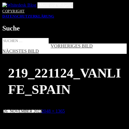
Zum
Menü und Widgets
Inhalt
COPYRIGHT
springen
DATENSCHUTZERKLÄRUNG
Suche
Suche
nach:
VORHERIGES BILD
NÄCHSTES BILD
219_221124_VANLI
FE_SPAIN
Veröffentlicht
Volle
2048 × 1365
26. NOVEMBER 2022
am
Größe