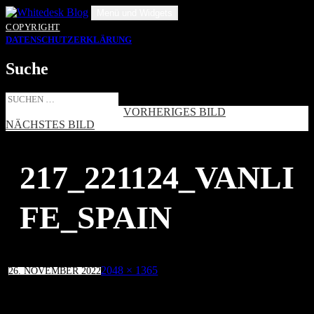
Zum
Menü und Widgets
Inhalt
COPYRIGHT
springen
DATENSCHUTZERKLÄRUNG
Suche
Suche
nach:
VORHERIGES BILD
NÄCHSTES BILD
217_221124_VANLI
FE_SPAIN
Veröffentlicht
Volle
2048 × 1365
26. NOVEMBER 2022
am
Größe