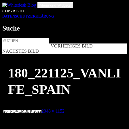
Zum
Menü und Widgets
Inhalt
COPYRIGHT
springen
DATENSCHUTZERKLÄRUNG
Suche
Suche
nach:
VORHERIGES BILD
NÄCHSTES BILD
180_221125_VANLI
FE_SPAIN
Veröffentlicht
Volle
2048 × 1152
26. NOVEMBER 2022
am
Größe