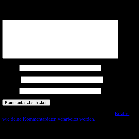
Deine E-Mail-Adresse wird nicht veröffentlicht.
Erforderliche
Felder sind mit
*
markiert
Kommentar
*
Name
*
E-Mail
*
Website
Diese Seite verwendet Akismet, um Spam zu reduzieren.
Erfahre,
wie deine Kommentardaten verarbeitet werden.
.
Beitrags-Navigation