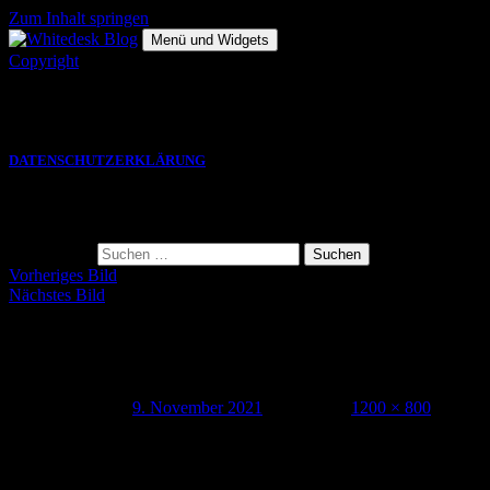
Zum Inhalt springen
Menü und Widgets
Copyright
Die hier gezeigten Bilder, Grafiken und Videos sind Eigentum des
jeweiligen Autors und eine VERWENDUNG bedarf einer
SCHRIFTLICHEN GENEHMIGUNG.
DATENSCHUTZERKLÄRUNG
Suche
Suche nach:
Vorheriges Bild
Nächstes Bild
whitedesk_vanlife_ASO21_010
Veröffentlicht am
9. November 2021
Volle Größe
1200 × 800
Schreibe einen Kommentar