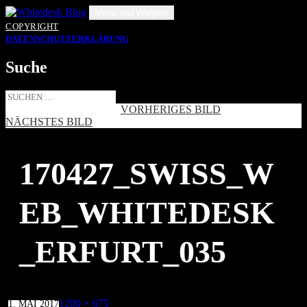
Zum
Menü und Widgets
Inhalt
COPYRIGHT
springen
DATENSCHUTZERKLÄRUNG
Suche
Suche
nach:
VORHERIGES BILD
NÄCHSTES BILD
170427_SWISS_W
EB_WHITEDESK
_ERFURT_035
Veröffentlicht
Volle
1200 × 675
1. MAI 2017