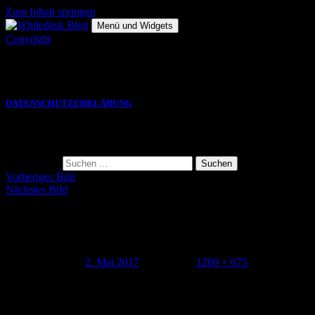
Zum Inhalt springen
Menü und Widgets
Copyright
Die hier gezeigten Bilder, Grafiken und Videos sind Eigentum des
jeweiligen Autors und eine VERWENDUNG bedarf einer
SCHRIFTLICHEN GENEHMIGUNG.
DATENSCHUTZERKLÄRUNG
Suche
Suche nach:
Vorheriges Bild
Nächstes Bild
170427_swiss_web_whitedesk_erfurt_033
Veröffentlicht am
2. Mai 2017
Volle Größe
1200 × 675
Schreibe einen Kommentar