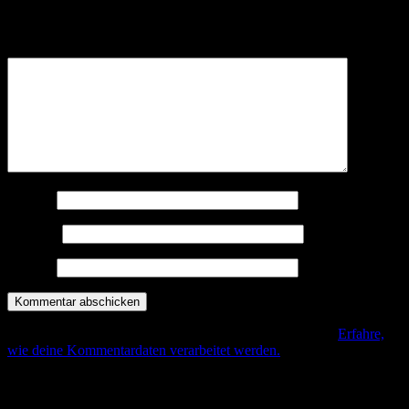
Deine E-Mail-Adresse wird nicht veröffentlicht.
Erforderliche
Felder sind mit
*
markiert
Kommentar
*
Name
*
E-Mail
*
Website
Diese Seite verwendet Akismet, um Spam zu reduzieren.
Erfahre,
wie deine Kommentardaten verarbeitet werden.
.
Beitrags-Navigation