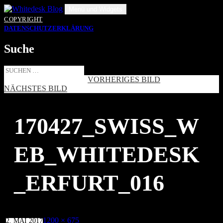
Zum
Menü und Widgets
Inhalt
COPYRIGHT
springen
DATENSCHUTZERKLÄRUNG
Suche
Suche
nach:
VORHERIGES BILD
NÄCHSTES BILD
170427_SWISS_W
EB_WHITEDESK
_ERFURT_016
Veröffentlicht
Volle
1200 × 675
2. MAI 2017