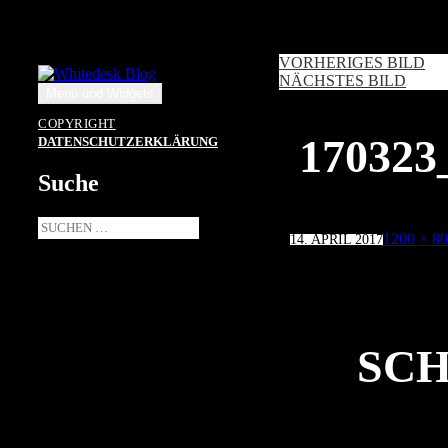
Zum
Inhalt
springen
VORHERIGES BILD
NÄCHSTES BILD
Menü und Widgets
COPYRIGHT
17032
DATENSCHUTZERKLÄRUNG
Suche
Suche
Veröffentlicht
Volle
1200 × 8
14. APRIL 2017
nach:
am
Größe
SCH