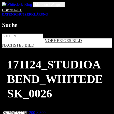
Zum
Menü und Widgets
Inhalt
COPYRIGHT
springen
DATENSCHUTZERKLÄRUNG
Suche
Suche
nach:
VORHERIGES BILD
NÄCHSTES BILD
171124_STUDIOA
BEND_WHITEDE
SK_0026
Veröffentlicht
Volle
1200 × 800
24. MÄRZ 2018