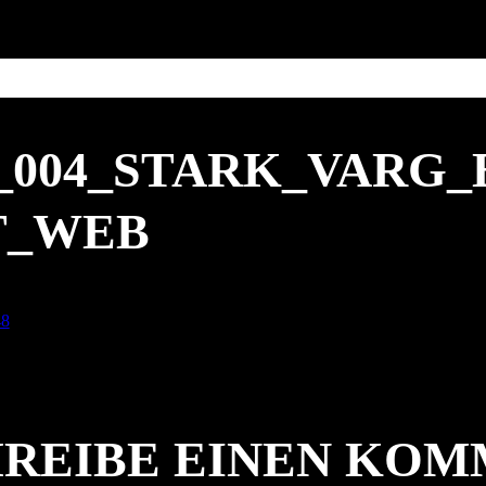
7_004_STARK_VARG
T_WEB
48
REIBE EINEN KO