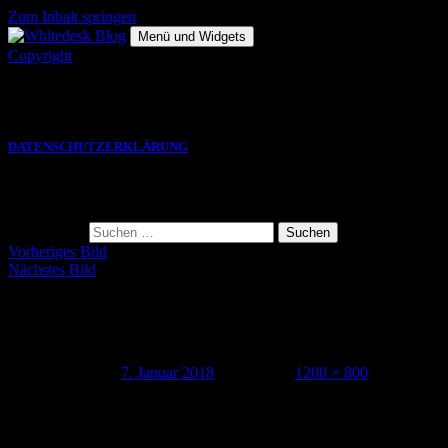
Zum Inhalt springen
Menü und Widgets
Copyright
Die hier gezeigten Bilder, Grafiken und Videos sind Eigentum des
jeweiligen Autors und eine VERWENDUNG bedarf einer
SCHRIFTLICHEN GENEHMIGUNG.
DATENSCHUTZERKLÄRUNG
Suche
Suche nach:
Vorheriges Bild
Nächstes Bild
171231_silvester_2017_004
Veröffentlicht am
7. Januar 2018
Volle Größe
1200 × 800
Schreibe einen Kommentar