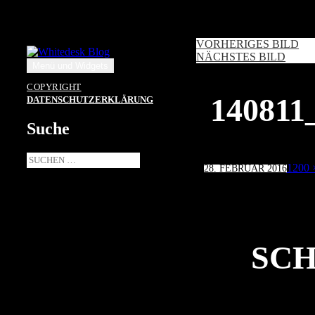
Zum
Inhalt
springen
VORHERIGES BILD
NÄCHSTES BILD
Menü und Widgets
COPYRIGHT
14081
DATENSCHUTZERKLÄRUNG
Suche
Suche
Veröffentlicht
Volle
1200 
28. FEBRUAR 2016
nach:
am
Größe
SCH