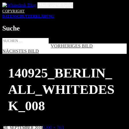
Zum
Menü und Widgets
Inhalt
COPYRIGHT
springen
DATENSCHUTZERKLÄRUNG
Suche
Suche
nach:
VORHERIGES BILD
NÄCHSTES BILD
140925_BERLIN_
ALL_WHITEDES
K_008
Veröffentlicht
Volle
1200 × 763
28. SEPTEMBER 2016