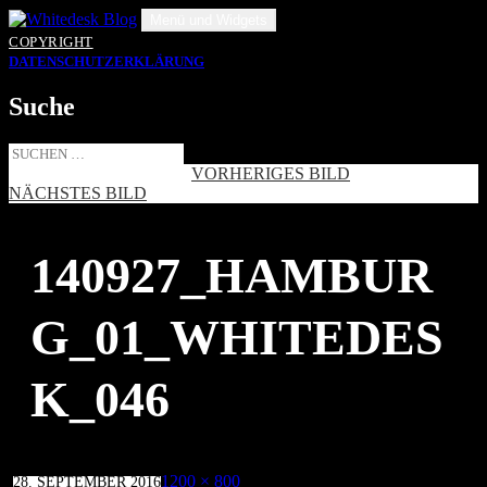
Zum
Menü und Widgets
Inhalt
COPYRIGHT
springen
DATENSCHUTZERKLÄRUNG
Suche
Suche
nach:
VORHERIGES BILD
NÄCHSTES BILD
140927_HAMBUR
G_01_WHITEDES
K_046
Veröffentlicht
Volle
1200 × 800
28. SEPTEMBER 2016