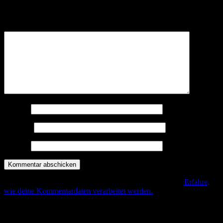
Deine E-Mail-Adresse wird nicht veröffentlicht.
Erforderliche
Felder sind mit
*
markiert
Kommentar
*
Name
*
E-Mail
*
Website
Diese Seite verwendet Akismet, um Spam zu reduzieren.
Erfahre,
wie deine Kommentardaten verarbeitet werden.
.
Beitrags-Navigation