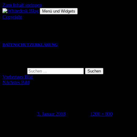
Zum Inhalt springen
Menü und Widgets
Copyright
Die hier gezeigten Bilder, Grafiken und Videos sind Eigentum des
jeweiligen Autors und eine VERWENDUNG bedarf einer
SCHRIFTLICHEN GENEHMIGUNG.
DATENSCHUTZERKLÄRUNG
Suche
Suche nach:
Vorheriges Bild
Nächstes Bild
171201_oscar_and_the_wolf_berlin_white
Veröffentlicht am
3. Januar 2018
Volle Größe
1200 × 800
Schreibe einen Kommentar