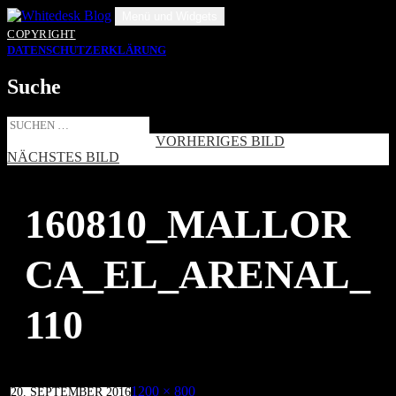
Zum
Menü und Widgets
Inhalt
COPYRIGHT
springen
DATENSCHUTZERKLÄRUNG
Suche
Suche
nach:
VORHERIGES BILD
NÄCHSTES BILD
160810_MALLOR
CA_EL_ARENAL_
110
Veröffentlicht
Volle
1200 × 800
20. SEPTEMBER 2016