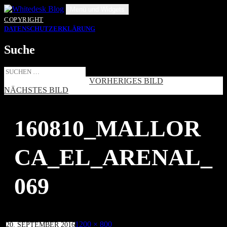
Zum
Menü und Widgets
Inhalt
COPYRIGHT
springen
DATENSCHUTZERKLÄRUNG
Suche
Suche
nach:
VORHERIGES BILD
NÄCHSTES BILD
160810_MALLOR
CA_EL_ARENAL_
069
Veröffentlicht
Volle
1200 × 800
20. SEPTEMBER 2016