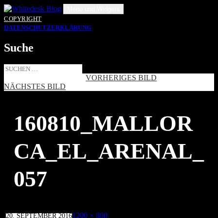
Zum
Menü und Widgets
Inhalt
COPYRIGHT
springen
DATENSCHUTZERKLÄRUNG
Suche
Suche
nach:
VORHERIGES BILD
NÄCHSTES BILD
160810_MALLOR
CA_EL_ARENAL_
057
Veröffentlicht
Volle
1200 × 800
20. SEPTEMBER 2016