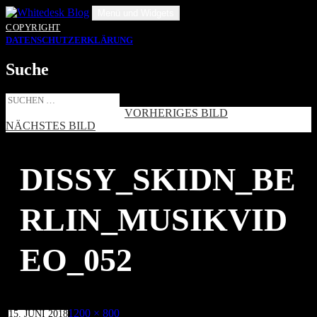
Zum
Menü und Widgets
Inhalt
COPYRIGHT
springen
DATENSCHUTZERKLÄRUNG
Suche
Suche
nach:
VORHERIGES BILD
NÄCHSTES BILD
DISSY_SKIDN_BE
RLIN_MUSIKVID
EO_052
Veröffentlicht
Volle
1200 × 800
15. JUNI 2018