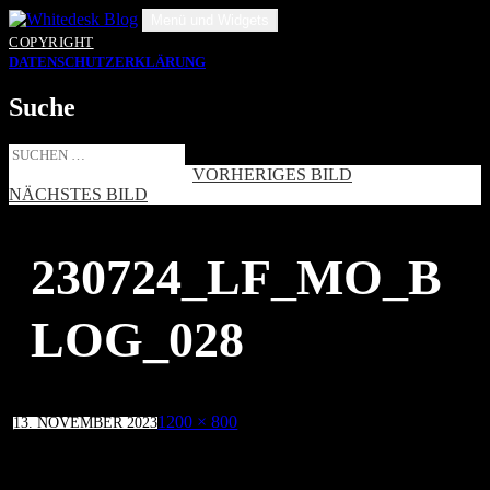
Zum
Menü und Widgets
Inhalt
COPYRIGHT
springen
DATENSCHUTZERKLÄRUNG
Suche
Suche
nach:
VORHERIGES BILD
NÄCHSTES BILD
230724_LF_MO_B
LOG_028
Veröffentlicht
Volle
1200 × 800
13. NOVEMBER 2023
am
Größe