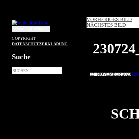
Zum
Inhalt
springen
VORHERIGES BILD
NÄCHSTES BILD
Menü und Widgets
COPYRIGHT
23072
DATENSCHUTZERKLÄRUNG
Suche
Suche
Veröffentlicht
Voll
120
13. NOVEMBER 2023
nach:
am
Grö
SCH