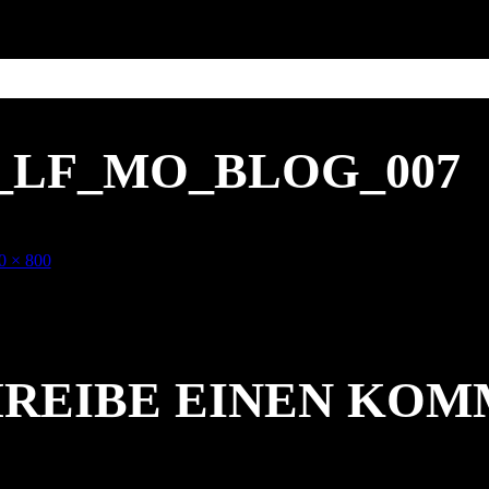
4_LF_MO_BLOG_007
e
0 × 800
ße
REIBE EINEN KO