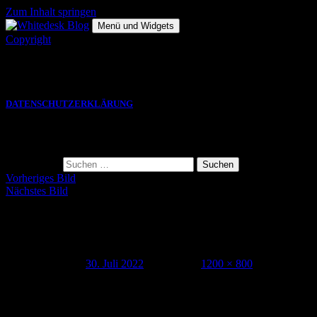
Zum Inhalt springen
Menü und Widgets
Copyright
Die hier gezeigten Bilder, Grafiken und Videos sind Eigentum des
jeweiligen Autors und eine VERWENDUNG bedarf einer
SCHRIFTLICHEN GENEHMIGUNG.
DATENSCHUTZERKLÄRUNG
Suche
Suche nach:
Vorheriges Bild
Nächstes Bild
xxxxxx_happybday_025
Veröffentlicht am
30. Juli 2022
Volle Größe
1200 × 800
Schreibe einen Kommentar