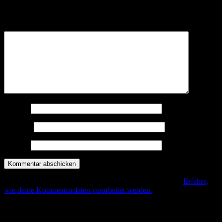
Deine E-Mail-Adresse wird nicht veröffentlicht.
Erforderliche
Felder sind mit
*
markiert
Kommentar
*
Name
*
E-Mail
*
Website
Diese Seite verwendet Akismet, um Spam zu reduzieren.
Erfahre,
wie deine Kommentardaten verarbeitet werden.
.
Beitrags-Navigation