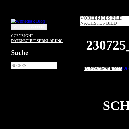
Zum
Inhalt
springen
VORHERIGES BILD
NÄCHSTES BILD
Menü und Widgets
COPYRIGHT
23072
DATENSCHUTZERKLÄRUNG
Suche
Suche
Veröffentlicht
Voll
120
13. NOVEMBER 2023
nach:
am
Grö
SCH