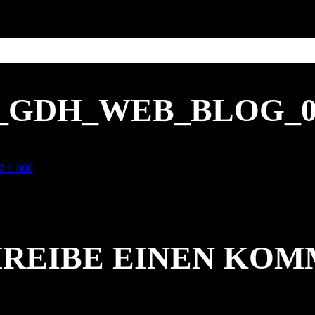
5_GDH_WEB_BLOG_0
e
0 × 800
ße
REIBE EINEN KO