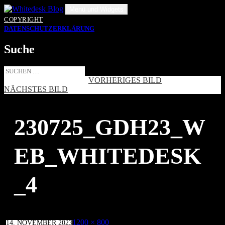
Zum
Menü und Widgets
Inhalt
COPYRIGHT
springen
DATENSCHUTZERKLÄRUNG
Suche
Suche
nach:
VORHERIGES BILD
NÄCHSTES BILD
230725_GDH23_W
EB_WHITEDESK
_4
Veröffentlicht
Volle
1200 × 800
14. NOVEMBER 2023