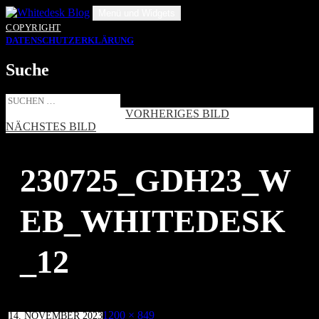
Zum
Menü und Widgets
Inhalt
COPYRIGHT
springen
DATENSCHUTZERKLÄRUNG
Suche
Suche
nach:
VORHERIGES BILD
NÄCHSTES BILD
230725_GDH23_W
EB_WHITEDESK
_12
Veröffentlicht
Volle
1200 × 849
14. NOVEMBER 2023