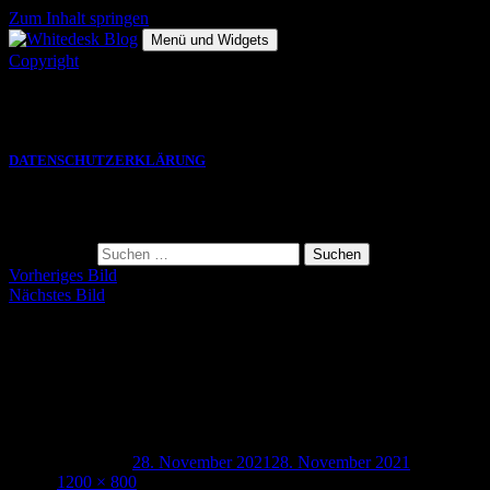
Zum Inhalt springen
Menü und Widgets
Copyright
Die hier gezeigten Bilder, Grafiken und Videos sind Eigentum des
jeweiligen Autors und eine VERWENDUNG bedarf einer
SCHRIFTLICHEN GENEHMIGUNG.
DATENSCHUTZERKLÄRUNG
Suche
Suche nach:
Vorheriges Bild
Nächstes Bild
Gesichter des Handwerks 2021 07
mechaniker bei der arbeit in erfurt und weimar
Veröffentlicht am
28. November 2021
28. November 2021
Volle
Größe
1200 × 800