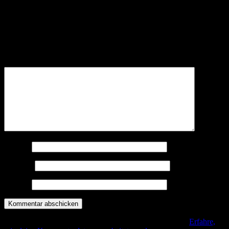
Schreibe einen Kommentar
Deine E-Mail-Adresse wird nicht veröffentlicht.
Erforderliche
Felder sind mit
*
markiert
Kommentar
*
Name
*
E-Mail
*
Website
Diese Seite verwendet Akismet, um Spam zu reduzieren.
Erfahre,