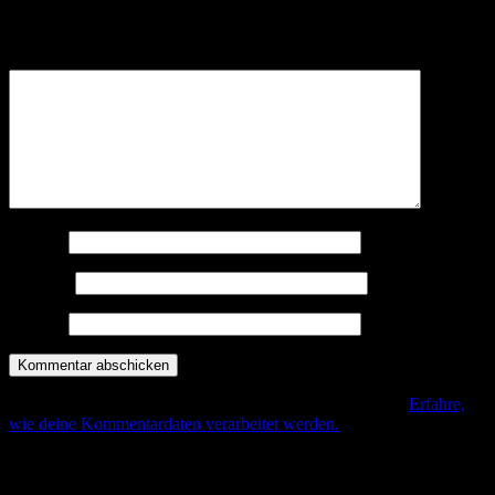
Deine E-Mail-Adresse wird nicht veröffentlicht.
Erforderliche
Felder sind mit
*
markiert
Kommentar
*
Name
*
E-Mail
*
Website
Diese Seite verwendet Akismet, um Spam zu reduzieren.
Erfahre,
wie deine Kommentardaten verarbeitet werden.
.
Beitrags-Navigation