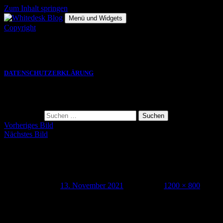
Zum Inhalt springen
Menü und Widgets
Copyright
Die hier gezeigten Bilder, Grafiken und Videos sind Eigentum des
jeweiligen Autors und eine VERWENDUNG bedarf einer
SCHRIFTLICHEN GENEHMIGUNG.
DATENSCHUTZERKLÄRUNG
Suche
Suche nach:
Vorheriges Bild
Nächstes Bild
210807_GDH21_makingof_blog_00105
Veröffentlicht am
13. November 2021
Volle Größe
1200 × 800
Schreibe einen Kommentar