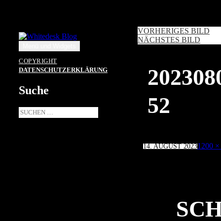
Zum
Inhalt
springen
VORHERIGES BILD
NÄCHSTES BILD
Menü und Widgets
COPYRIGHT
20230
DATENSCHUTZERKLÄRUNG
Suche
52
Suche
nach:
Veröffentlicht
Volle
1200 ×
14. AUGUST 2023
am
Größe
SCH