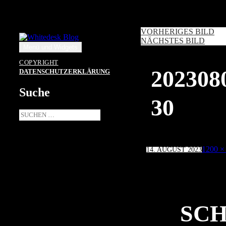
Zum
Inhalt
springen
VORHERIGES BILD
NÄCHSTES BILD
Menü und Widgets
COPYRIGHT
20230
DATENSCHUTZERKLÄRUNG
Suche
30
Suche
nach:
Veröffentlicht
Volle
1200 ×
14. AUGUST 2023
am
Größe
SCH