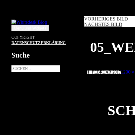
Zum
Inhalt
springen
VORHERIGES BILD
NÄCHSTES BILD
Menü und Widgets
COPYRIGHT
05_WE
DATENSCHUTZERKLÄRUNG
Suche
Suche
Veröffentlicht
Volle
1200 ×
1. FEBRUAR 2017
nach:
am
Größe
SCH