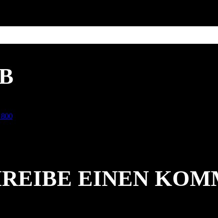
B
 800
REIBE EINEN KO