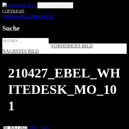
Zum
Menü und Widgets
Inhalt
COPYRIGHT
springen
DATENSCHUTZERKLÄRUNG
Suche
Suche
nach:
VORHERIGES BILD
NÄCHSTES BILD
210427_EBEL_WH
ITEDESK_MO_10
1
Veröffentlicht
Volle
1200 × 800
30. JULI 2022