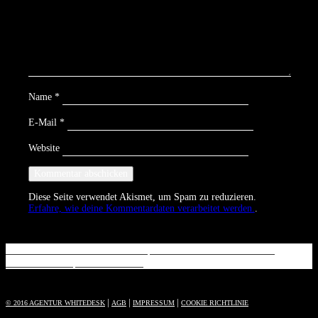
Name
*
E-Mail
*
Website
Diese Seite verwendet Akismet, um Spam zu reduzieren.
Erfahre, wie deine Kommentardaten verarbeitet werden.
.
Beitrags-
DR. EBEL FACHKLINIKEN
|
INNENAUFNAHMEN &
THERAPIEN
|
MAKING OF
Navigation
|
|
|
© 2016 AGENTUR WHITEDESK
AGB
IMPRESSUM
COOKIE RICHTLINIE