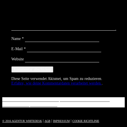
Name
*
E-Mail
*
Website
Diese Seite verwendet Akismet, um Spam zu reduzieren.
Erfahre, wie deine Kommentardaten verarbeitet werden.
.
Beitrags-
DR. EBEL FACHKLINIKEN
|
INNENAUFNAHMEN &
THERAPIEN
|
MAKING OF
Navigation
|
|
|
© 2016 AGENTUR WHITEDESK
AGB
IMPRESSUM
COOKIE RICHTLINIE