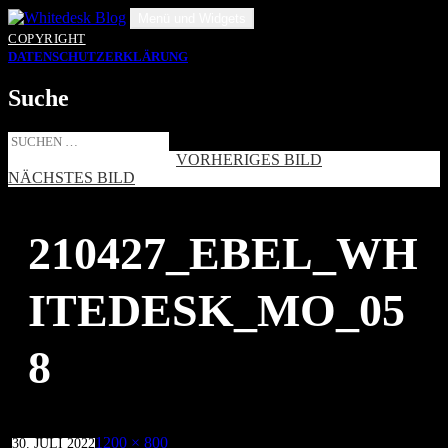
Zum
Menü und Widgets
Inhalt
COPYRIGHT
springen
DATENSCHUTZERKLÄRUNG
Suche
Suche
nach:
VORHERIGES BILD
NÄCHSTES BILD
210427_EBEL_WH
ITEDESK_MO_05
8
Veröffentlicht
Volle
1200 × 800
30. JULI 2022