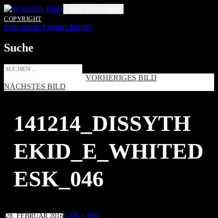
Zum
Menü und Widgets
Inhalt
COPYRIGHT
springen
DATENSCHUTZERKLÄRUNG
Suche
Suche
nach:
VORHERIGES BILD
NÄCHSTES BILD
141214_DISSYTH
EKID_E_WHITED
ESK_046
Veröffentlicht
Volle
1200 × 800
28. FEBRUAR 2016