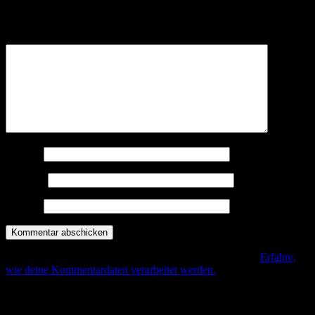
Deine E-Mail-Adresse wird nicht veröffentlicht.
Erforderliche
Felder sind mit
*
markiert
Kommentar
*
Name
*
E-Mail
*
Website
Diese Seite verwendet Akismet, um Spam zu reduzieren.
Erfahre,
wie deine Kommentardaten verarbeitet werden.
.
Beitrags-Navigation