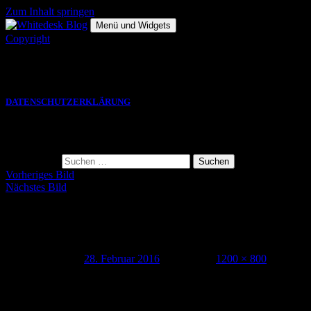
Zum Inhalt springen
Menü und Widgets
Copyright
Die hier gezeigten Bilder, Grafiken und Videos sind Eigentum des
jeweiligen Autors und eine VERWENDUNG bedarf einer
SCHRIFTLICHEN GENEHMIGUNG.
DATENSCHUTZERKLÄRUNG
Suche
Suche nach:
Vorheriges Bild
Nächstes Bild
141214_dissythekid_e_whitedesk_017
Veröffentlicht am
28. Februar 2016
Volle Größe
1200 × 800
Schreibe einen Kommentar