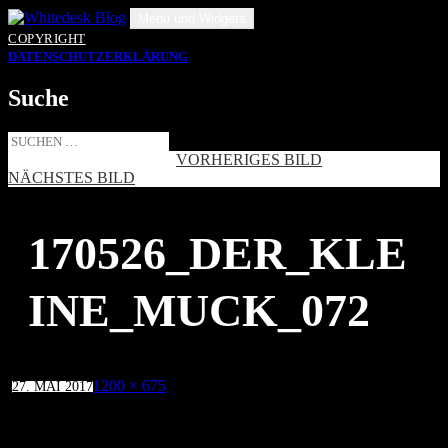
Zum
Menü und Widgets
Inhalt
COPYRIGHT
springen
DATENSCHUTZERKLÄRUNG
Suche
Suche
nach:
VORHERIGES BILD
NÄCHSTES BILD
170526_DER_KLE
INE_MUCK_072
Veröffentlicht
Volle
1200 × 675
27. MAI 2017
am
Größe