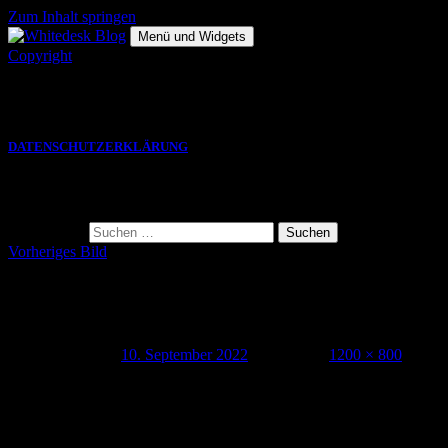
Zum Inhalt springen
Menü und Widgets
Copyright
Die hier gezeigten Bilder, Grafiken und Videos sind Eigentum des
jeweiligen Autors und eine VERWENDUNG bedarf einer
SCHRIFTLICHEN GENEHMIGUNG.
DATENSCHUTZERKLÄRUNG
Suche
Suche nach:
Vorheriges Bild
220808_codic_DUS_whitedesk_019
Veröffentlicht am
10. September 2022
Volle Größe
1200 × 800
Schreibe einen Kommentar
Deine E-Mail-Adresse wird nicht veröffentlicht.
Erforderliche