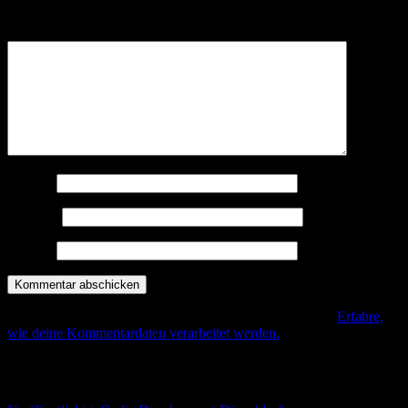
Felder sind mit
*
markiert
Kommentar
*
Name
*
E-Mail
*
Website
Diese Seite verwendet Akismet, um Spam zu reduzieren.
Erfahre,
wie deine Kommentardaten verarbeitet werden.
.
Beitrags-Navigation