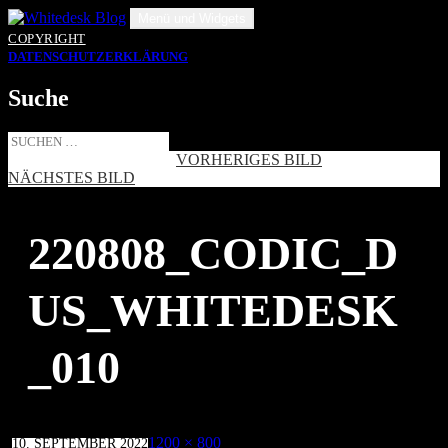
Zum
Menü und Widgets
Inhalt
COPYRIGHT
springen
DATENSCHUTZERKLÄRUNG
Suche
Suche
nach:
VORHERIGES BILD
NÄCHSTES BILD
220808_CODIC_D
US_WHITEDESK
_010
Veröffentlicht
Volle
1200 × 800
10. SEPTEMBER 2022