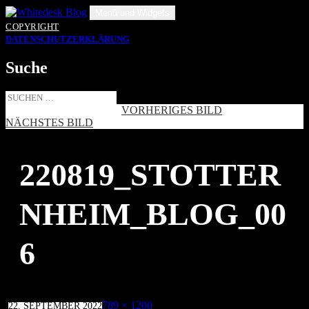
Zum
Menü und Widgets
Inhalt
COPYRIGHT
springen
DATENSCHUTZERKLÄRUNG
Suche
Suche
nach:
VORHERIGES BILD
NÄCHSTES BILD
220819_STOTTER
NHEIM_BLOG_00
6
Veröffentlicht
Volle
789 × 1200
22. SEPTEMBER 2022