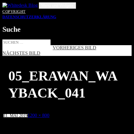
Zum
Menü und Widgets
Inhalt
COPYRIGHT
springen
DATENSCHUTZERKLÄRUNG
Suche
Suche
nach:
VORHERIGES BILD
NÄCHSTES BILD
05_ERAWAN_WA
YBACK_041
Veröffentlicht
Volle
1200 × 800
11. MAI 2019
am
Größe