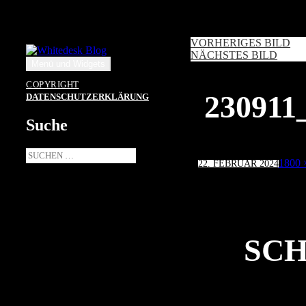
Zum
Inhalt
springen
VORHERIGES BILD
NÄCHSTES BILD
Menü und Widgets
COPYRIGHT
23091
DATENSCHUTZERKLÄRUNG
Suche
Suche
Veröffentlicht
Volle
1800 
22. FEBRUAR 2024
nach:
am
Größe
SCH