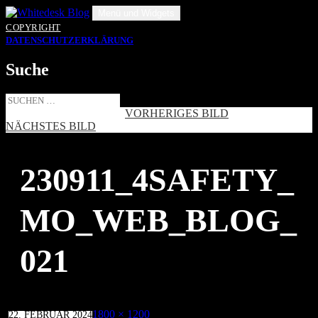
Zum
Menü und Widgets
Inhalt
COPYRIGHT
springen
DATENSCHUTZERKLÄRUNG
Suche
Suche
nach:
VORHERIGES BILD
NÄCHSTES BILD
230911_4SAFETY_
MO_WEB_BLOG_
021
Veröffentlicht
Volle
1800 × 1200
22. FEBRUAR 2024